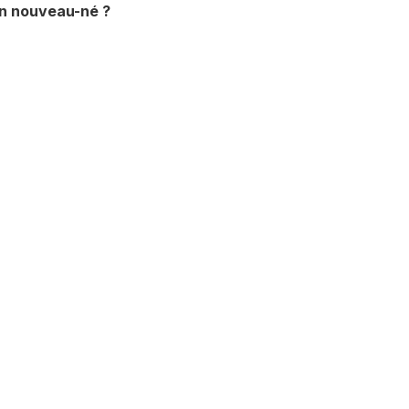
un nouveau-né ?
 la surélévation
Comment soulager 
as aide-t-elle à
douleurs de dos p
e reflux la nuit
l’allaitement ?
allaitement ?
LIRE LA SUITE »