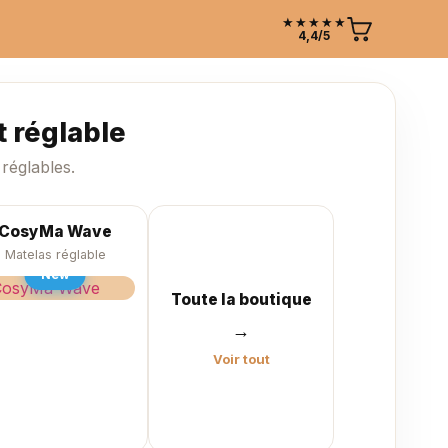
★★★★★
4,4/5
 réglable
réglables.
CosyMa Wave
Matelas réglable
New
Toute la boutique
→
Voir tout