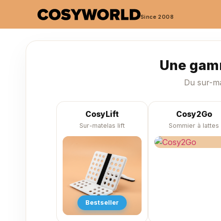
Since 2008
Une gamm
Du sur-ma
CosyLift
Cosy2Go
Sur-matelas lift
Sommier à lattes
Bestseller