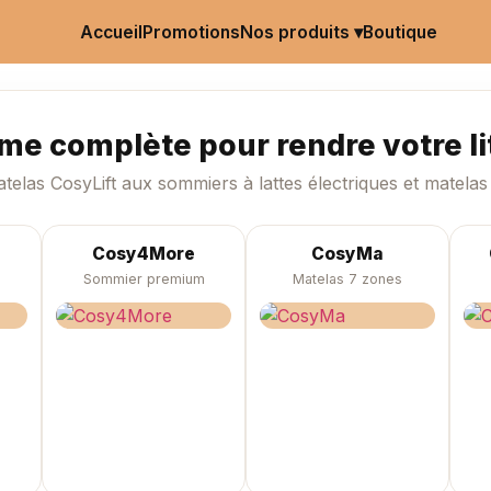
Accueil
Promotions
Boutique
Nos produits ▾
e complète pour rendre votre lit
telas CosyLift aux sommiers à lattes électriques et matelas 
Cosy4More
CosyMa
Sommier premium
Matelas 7 zones