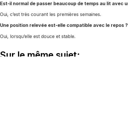
Est-il normal de passer beaucoup de temps au lit avec 
Oui, c’est très courant les premières semaines.
Une position relevée est-elle compatible avec le repos ?
Oui, lorsqu’elle est douce et stable.
Sur le même sujet:
Comment réduire le reflux
Comment
nocturne pendant la
du matel
grossesse sans
limiter l
médicaments ?
après l’