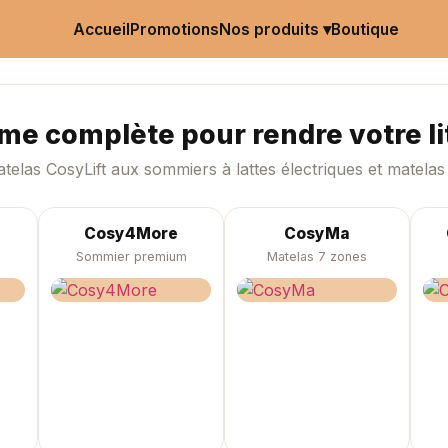
Accueil
Promotions
Boutique
Nos produits ▾
e complète pour rendre votre lit
telas CosyLift aux sommiers à lattes électriques et matelas 
Cosy4More
CosyMa
Sommier premium
Matelas 7 zones