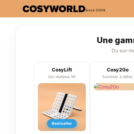
Since 2008
Une gamm
Du sur-ma
CosyLift
Cosy2Go
Sur-matelas lift
Sommier à lattes
Bestseller