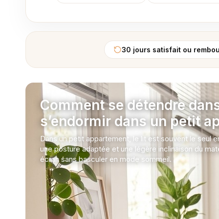
30 jours satisfait ou rembo
Comment se détendre dans 
s’endormir dans un petit a
Dans un petit appartement, le lit est souvent le seul 
une posture adaptée et une légère inclinaison du matela
écran sans basculer en mode sommeil.