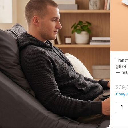
Transf
glisse
— insta
239,
Cosy 