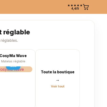
★★★★★
4,4/5
 réglable
réglables.
CosyMa Wave
Matelas réglable
New
Toute la boutique
→
Voir tout