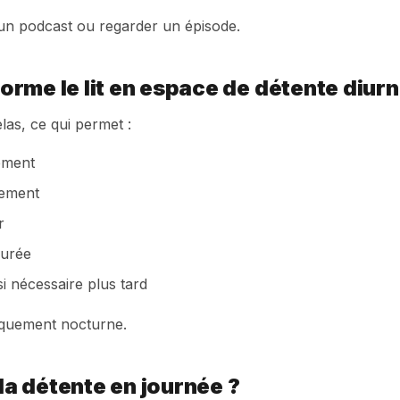
r un podcast ou regarder un épisode.
rme le lit en espace de détente diurn
las, ce qui permet :
ement
lement
r
durée
i nécessaire plus tard
niquement nocturne.
 la détente en journée ?