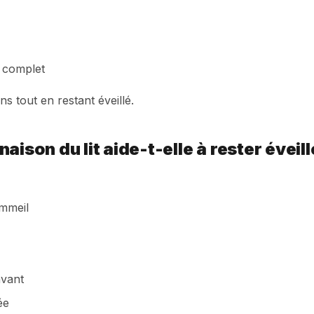
 complet
ns tout en restant éveillé.
ison du lit aide-t-elle à rester éveill
ommeil
avant
ée