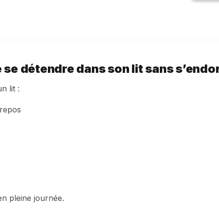
de se détendre dans son lit sans s’endo
 lit :
 repos
en pleine journée.