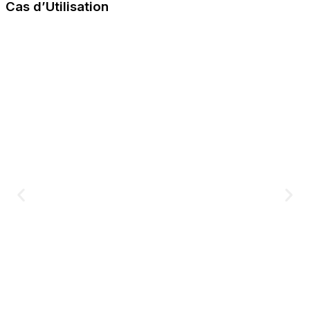
Cas d’Utilisation​
Jeunes Mamans
Aide à la Rééducation
Soulagement du Reflux