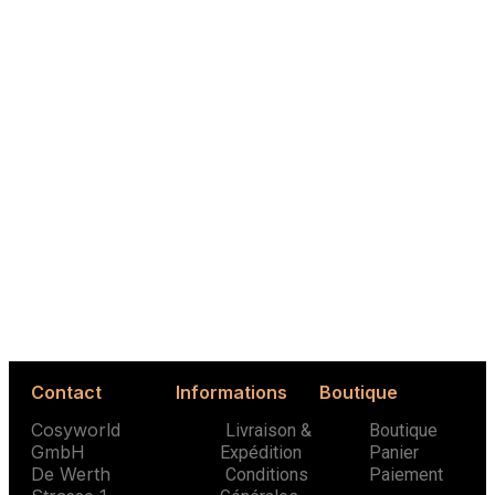
pour Studios et Petits
Appartements
Contact
Informations
Boutique
Cosyworld
Livraison &
Boutique
GmbH
Expédition
Panier
De Werth
Conditions
Paiement