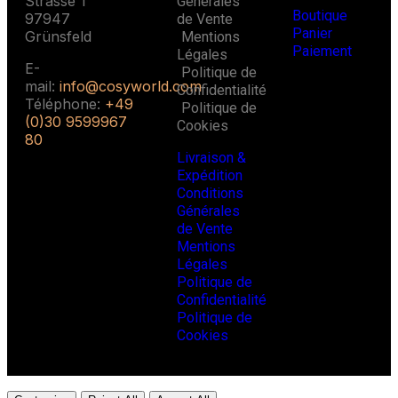
Strasse 1
Générales
Boutique
97947
de Vente
Panier
Grünsfeld
Mentions
Paiement
Légales
E-
Politique de
mail:
info@cosyworld.com
Confidentialité
Téléphone:
+49
Politique de
(0)30 9599967
Cookies
80
Livraison &
Expédition
Conditions
Générales
de Vente
Mentions
Légales
Politique de
Confidentialité
Politique de
Cookies