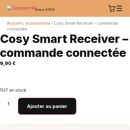
Aller
☰
au
Since 2008
contenu
Accueil
/
accessoires
/ Cosy Smart Receiver – commande
connectée
Cosy Smart Receiver –
commande connectée
9,90
€
1137 en stock
quantité
de
Ajouter au panier
Cosy
Smart
Receiver
–
commande