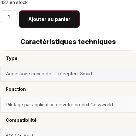
1137 en stock
quantité
de
Ajouter au panier
Cosy
Smart
Receiver
–
Caractéristiques techniques
commande
connectée
Type
Accessoire connecté — récepteur Smart
Fonction
Pilotage par application de votre produit Cosyworld
Compatibilité
iOS / Android