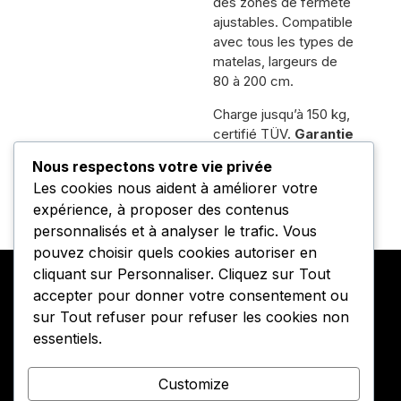
des zones de fermeté
ajustables. Compatible
avec tous les types de
matelas, largeurs de
80 à 200 cm.
Charge jusqu’à 150 kg,
certifié TÜV.
Garantie
3 ans sur le moteur,
Nous respectons votre vie privée
10 ans sur le cadre.
Les cookies nous aident à améliorer votre
expérience, à proposer des contenus
personnalisés et à analyser le trafic. Vous
pouvez choisir quels cookies autoriser en
Contact
Informations
Boutique
cliquant sur Personnaliser. Cliquez sur Tout
accepter pour donner votre consentement ou
Cosyworld GmbH
Livraison &
Boutique
sur Tout refuser pour refuser les cookies non
Expédition
De Werth Strasse
Panier
essentiels.
1
Conditions
Paiement
97947 Grünsfeld
Générales de
Vente
Customize
E-