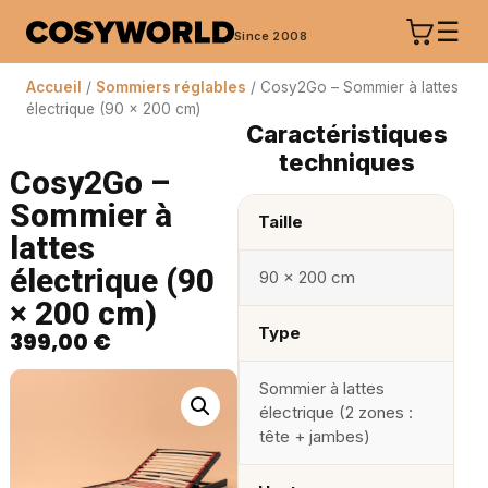
☰
Since 2008
Accueil
/
Sommiers réglables
/ Cosy2Go – Sommier à lattes
électrique (90 × 200 cm)
Caractéristiques
techniques
Cosy2Go –
Sommier à
Taille
lattes
électrique (90
90 × 200 cm
× 200 cm)
Type
399,00
€
Sommier à lattes
électrique (2 zones :
tête + jambes)